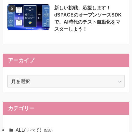
新しい挑戦、応援します！
dSPACEのオープンソースSDK
で、AI時代のテスト自動化をマ
スターしよう！
アーカイブ
ア
ー
カ
イ
ブ
カテゴリー
ALL(すべて)
(538)