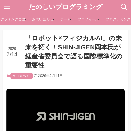
たのしいプログラミング
ログラミング言語
お問い合わせ
ホーム
プロフィール
プログラミング
「ロボット×フィジカルAI」の未
来を拓く！SHIN-JIGEN岡本氏が
2026
2/14
経産省委員会で語る国際標準化の
重要性
2026年2月14日
ALL(すべて)