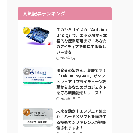
人気記事ランキング
手のひらサイズの「Arduino
Uno Q」で、エッジAIから本
格的な産業応用まで！あなた
のアイディアを形にする新し
い一歩を
2026年1月30日
開発者の皆さん、朗報です！
「Takumi byGMO」がソフ
トウェアサプライチェーン攻
撃からあなたのプロジェクト
を守る新機能をリリース！
2026年3月3日
未来を動かすエンジニア集ま
れ！ハード×ソフトを横断す
る技術カンファレンスが初開
催されますよ！