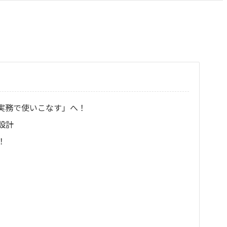
実務で使いこなす」へ！
設計
！