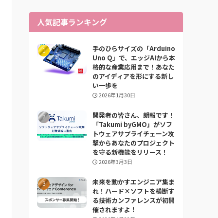
人気記事ランキング
手のひらサイズの「Arduino
Uno Q」で、エッジAIから本
格的な産業応用まで！あなた
のアイディアを形にする新し
い一歩を
2026年1月30日
開発者の皆さん、朗報です！
「Takumi byGMO」がソフ
トウェアサプライチェーン攻
撃からあなたのプロジェクト
を守る新機能をリリース！
2026年3月3日
未来を動かすエンジニア集ま
れ！ハード×ソフトを横断す
る技術カンファレンスが初開
催されますよ！