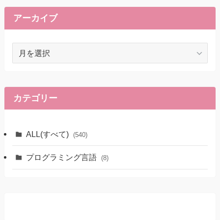
アーカイブ
ア
ー
カ
イ
ブ
カテゴリー
ALL(すべて)
(540)
プログラミング言語
(8)