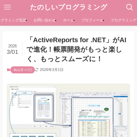
たのしいプログラミング
ログラミング言語
お問い合わせ
ホーム
プロフィール
プログラミング
「ActiveReports for .NET」がAI
2026
で進化！帳票開発がもっと楽し
3/01
く、もっとスムーズに！
2026年3月1日
ALL(すべて)