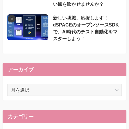
い風を吹かせませんか？
新しい挑戦、応援します！
dSPACEのオープンソースSDK
で、AI時代のテスト自動化をマ
スターしよう！
アーカイブ
ア
ー
カ
イ
ブ
カテゴリー