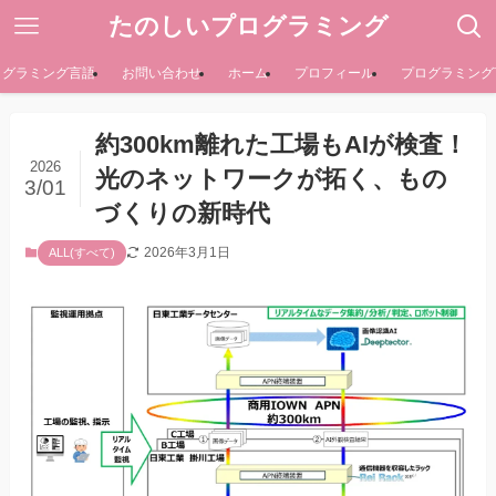
たのしいプログラミング
ログラミング言語
お問い合わせ
ホーム
プロフィール
プログラミング
約300km離れた工場もAIが検査！
2026
光のネットワークが拓く、もの
3/01
づくりの新時代
2026年3月1日
ALL(すべて)