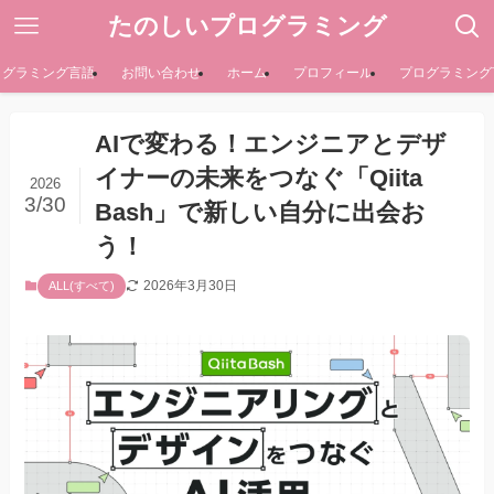
たのしいプログラミング
ログラミング言語
お問い合わせ
ホーム
プロフィール
プログラミング
AIで変わる！エンジニアとデザ
イナーの未来をつなぐ「Qiita
2026
3/30
Bash」で新しい自分に出会お
う！
2026年3月30日
ALL(すべて)