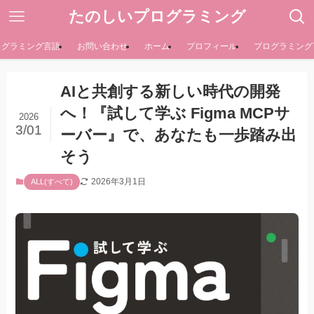
たのしいプログラミング
ログラミング言語
お問い合わせ
ホーム
プロフィール
プログラミング
AIと共創する新しい時代の開発
へ！『試して学ぶ Figma MCPサ
2026
3/01
ーバー』で、あなたも一歩踏み出
そう
2026年3月1日
ALL(すべて)