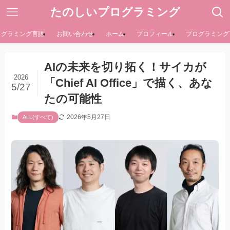
たのしいプログラミング
ログラミング言語
お問い合わせ
ホーム
プロフィール
プログラミング
AIの未来を切り拓く！サイカが
2026
「Chief AI Office」で描く、あな
5/27
たの可能性
2026年5月27日
ALL(すべて)