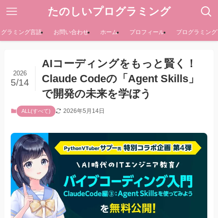
たのしいプログラミング
ログラミング言語
お問い合わせ
ホーム
プロフィール
プログラミング
AIコーディングをもっと賢く！
2026
Claude Codeの「Agent Skills」
5/14
で開発の未来を学ぼう
2026年5月14日
ALL(すべて)