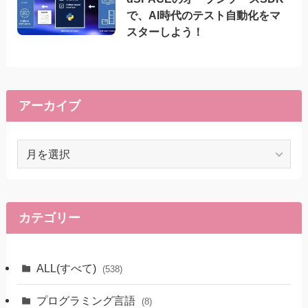
で、AI時代のテスト自動化をマ
スターしよう！
アーカイブ
ア
ー
カ
イ
ブ
カテゴリー
ALL(すべて)
(538)
プログラミング言語
(8)