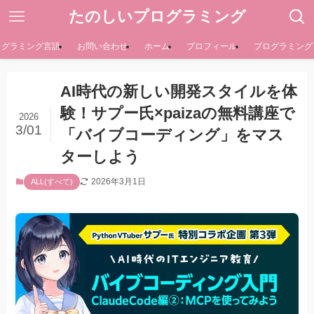
たのしいプログラミング
ログラミング言語
お問い合わせ
ホーム
プロフィール
プログラミング
AI時代の新しい開発スタイルを体
験！サプー氏×paizaの無料講座で
2026
3/01
「バイブコーディング」をマス
ターしよう
2026年3月1日
ALL(すべて)