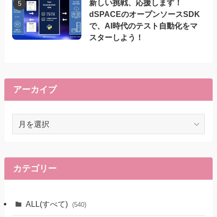
新しい挑戦、応援します！
dSPACEのオープンソースSDK
で、AI時代のテスト自動化をマ
スターしよう！
アーカイブ
ア
ー
カ
イ
ブ
カテゴリー
ALL(すべて)
(540)