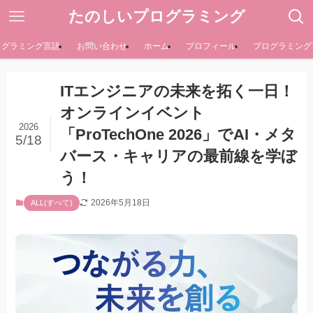
たのしいプログラミング
ログラミング言語
お問い合わせ
ホーム
プロフィール
プログラミング
ITエンジニアの未来を拓く一日！
オンラインイベント
2026
「ProTechOne 2026」でAI・メタ
5/18
バース・キャリアの最前線を学ぼ
う！
2026年5月18日
ALL(すべて)