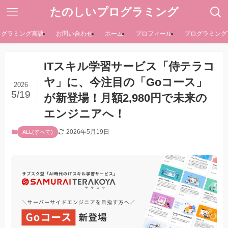
たのしいプログラミング
ログラミング言語
お問い合わせ
ホーム
プロフィール
プログラミング
ITスキル学習サービス「侍テラコ
ヤ」に、今注目の「Goコース」
2026
5/19
が新登場！月額2,980円で未来の
エンジニアへ！
2026年5月19日
ALL(すべて)