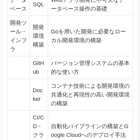
データ
Webアプリ開発に不可欠なデ
SQL
ベース
ータベース操作の基礎
開発ツ
開発
ール・
Goを用いた開発に必要なロー
環境
インフ
カル開発環境の構築
構築
ラ
GitH
バージョン管理システムの基本
ub
的な使い方
コンテナ技術による開発環境の
Doc
共通化と再現性の高い開発環境
ker
の構築
CI/C
D・
自動化パイプラインの構築とG
クラ
oogle Cloudへのデプロイ手法