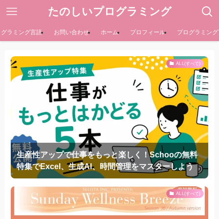
たのしいプログラミング
ログラミング言語
お問い合わせ
ホーム
プロフィール
プログラミング
ALL(すべて)
生産性アップで仕事をもっと楽しく！Schooの無料
特集でExcel、生成AI、時間管理をマスターしよう
ALL(すべて)