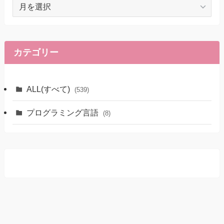
ア
ー
カ
イ
ブ
カテゴリー
ALL(すべて)
(539)
プログラミング言語
(8)